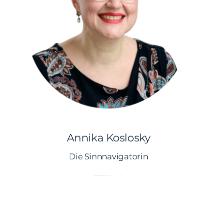
Annika Koslosky
Annika Koslosky
Die Sinnnavigatorin
Hallo!