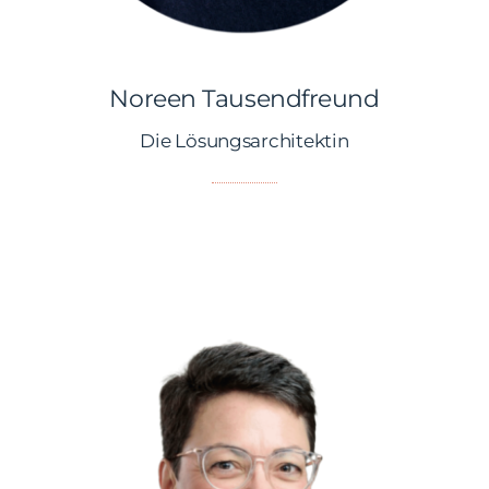
Noreen Tausendfreund
Noreen Tausendfreund
Die Lösungsarchitektin
Hallo!