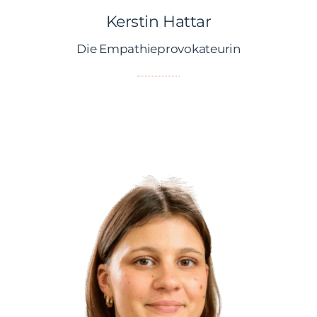
Kerstin Hattar
Kerstin Hattar
Die Empathieprovokateurin
Hallo!