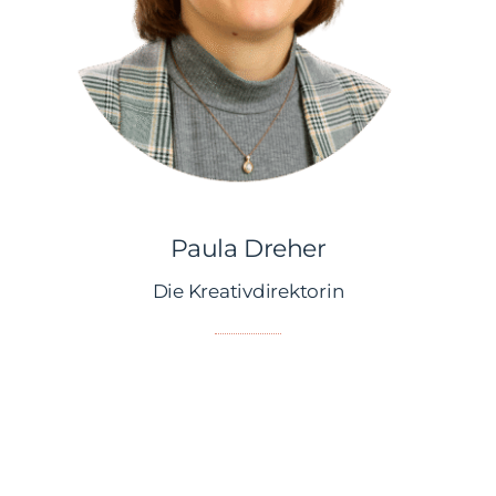
Paula Dreher
Paula Dreher
Die Kreativdirektorin
Hallo!