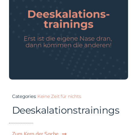
Categories:
Keine Zeit für nichts
Deeskalationstrainings
Zum Kern der Sache