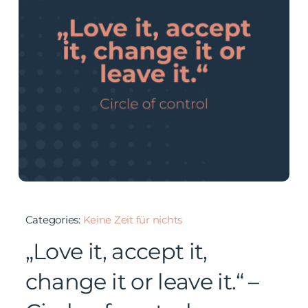
Categories:
Keine Zeit für nichts
„Love it, accept it,
change it or leave it.“ –